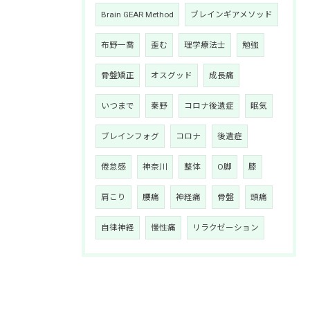
Brain GEAR Method
ブレインギアメソッド
布野一喬
歪む
理学療法士
勉強
骨盤矯正
オスグッド
成長痛
いつまで
秦野
コロナ後遺症
眠気
ブレインフォグ
コロナ
後遺症
倦怠感
神奈川
整体
O脚
膝
肩こり
腰痛
神経痛
骨盤
頭痛
自律神経
慢性痛
リラクゼーション