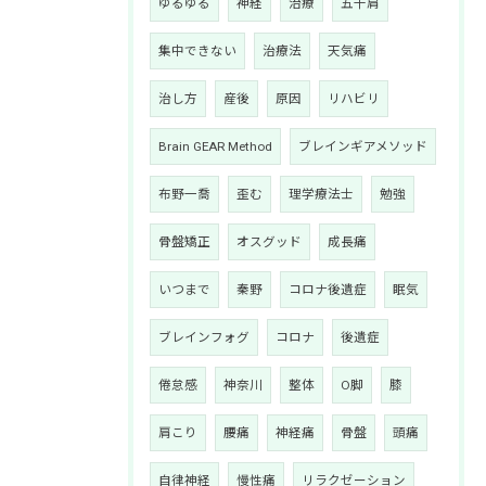
ゆるゆる
神経
治療
五十肩
集中できない
治療法
天気痛
治し方
産後
原因
リハビリ
Brain GEAR Method
ブレインギアメソッド
布野一喬
歪む
理学療法士
勉強
骨盤矯正
オスグッド
成長痛
いつまで
秦野
コロナ後遺症
眠気
ブレインフォグ
コロナ
後遺症
倦怠感
神奈川
整体
O脚
膝
肩こり
腰痛
神経痛
骨盤
頭痛
自律神経
慢性痛
リラクゼーション