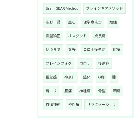
Brain GEAR Method
ブレインギアメソッド
布野一喬
歪む
理学療法士
勉強
骨盤矯正
オスグッド
成長痛
いつまで
秦野
コロナ後遺症
眠気
ブレインフォグ
コロナ
後遺症
倦怠感
神奈川
整体
O脚
膝
肩こり
腰痛
神経痛
骨盤
頭痛
自律神経
慢性痛
リラクゼーション