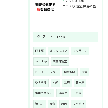
2024/01/30
コロナ後遺症解消の整体院！頭蓋骨調整で脳機能サポート
タグ
Tags
四十肩
頭に入らない
マッサージ
おすすめ
頭蓋骨矯正
ビフォーアフター
脳脊髄液
姿勢
ゆるゆる
神経
治療
五十肩
集中できない
治療法
天気痛
治し方
産後
原因
リハビリ