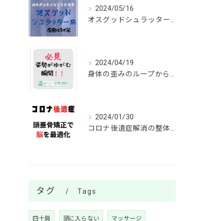
2024/05/16
オスグッドシュラッター病の改善方法は？成長が止まらなくても劇的な改善が可能
2024/04/19
身体の歪みのループから抜け出す方法って？
2024/01/30
コロナ後遺症解消の整体院！頭蓋骨調整で脳機能サポート
タグ
Tags
四十肩
頭に入らない
マッサージ