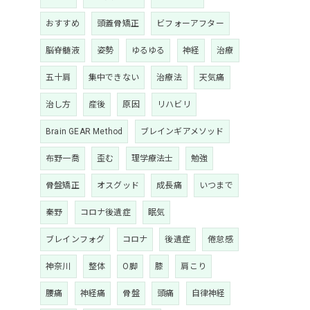
おすすめ
頭蓋骨矯正
ビフォーアフター
脳脊髄液
姿勢
ゆるゆる
神経
治療
五十肩
集中できない
治療法
天気痛
治し方
産後
原因
リハビリ
Brain GEAR Method
ブレインギアメソッド
布野一喬
歪む
理学療法士
勉強
骨盤矯正
オスグッド
成長痛
いつまで
秦野
コロナ後遺症
眠気
ブレインフォグ
コロナ
後遺症
倦怠感
神奈川
整体
O脚
膝
肩こり
腰痛
神経痛
骨盤
頭痛
自律神経