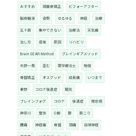
おすすめ
頭蓋骨矯正
ビフォーアフター
脳脊髄液
姿勢
ゆるゆる
神経
治療
五十肩
集中できない
治療法
天気痛
治し方
産後
原因
リハビリ
Brain GEAR Method
ブレインギアメソッド
布野一喬
歪む
理学療法士
勉強
骨盤矯正
オスグッド
成長痛
いつまで
秦野
コロナ後遺症
眠気
ブレインフォグ
コロナ
後遺症
倦怠感
神奈川
整体
O脚
膝
肩こり
腰痛
神経痛
骨盤
頭痛
自律神経